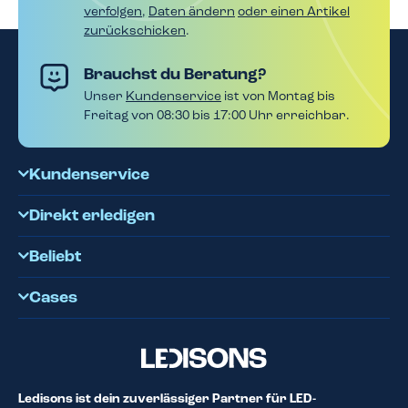
verfolgen
,
Daten ändern
oder einen Artikel
zurückschicken
.
Brauchst du Beratung?
Unser
Kundenservice
ist von Montag bis
Freitag von 08:30 bis 17:00 Uhr erreichbar.
Kundenservice
Direkt erledigen
Beliebt
Cases
Ledisons ist dein zuverlässiger Partner für LED-