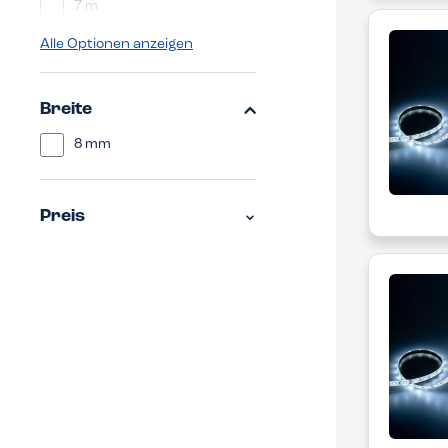
7 m
8 m
Alle Optionen anzeigen
9 m
10 m
15 m
Breite
20 m
8 mm
Preis