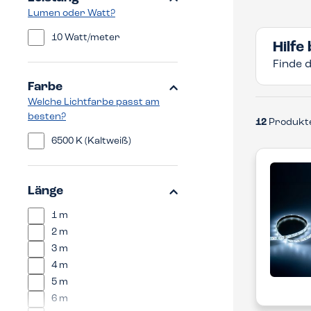
Lumen oder Watt?
10 Watt/meter
Hilfe
Finde d
Farbe
Welche Lichtfarbe passt am
besten?
12
Produkt
6500 K (Kaltweiß)
Länge
1 m
2 m
3 m
4 m
5 m
6 m