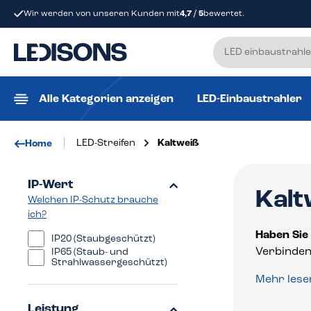
Wir werden von unseren Kunden mit
4,7 / 5
bewertet.
e springen
Zur Hauptnavigation springen
Alle Kategorien anzeigen
LED-Einbaustrahler
LED-Streifen
Kaltweiß
Home
IP-Wert
Kalt
Welchen IP-Schutz brauche
ich?
Haben Sie
IP20 (Staubgeschützt)
Verbinden
IP65 (Staub- und
Strahlwassergeschützt)
Mehr lese
Leistung